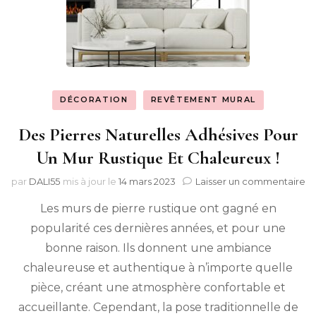
DÉCORATION
REVÊTEMENT MURAL
Des Pierres Naturelles Adhésives Pour
Un Mur Rustique Et Chaleureux !
su
par
DALI55
mis à jour le
14 mars 2023
Laisser un commentaire
D
Les murs de pierre rustique ont gagné en
Pi
Na
popularité ces dernières années, et pour une
Ad
bonne raison. Ils donnent une ambiance
P
U
chaleureuse et authentique à n’importe quelle
M
pièce, créant une atmosphère confortable et
Ru
accueillante. Cependant, la pose traditionnelle de
Et