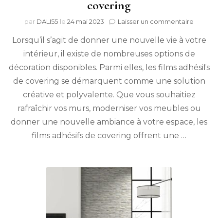
covering
sur
par
DALI55
le
24 mai 2023
Laisser un commentaire
Donne
Lorsqu’il s’agit de donner une nouvelle vie à votre
une
nouvel
intérieur, il existe de nombreuses options de
dimens
décoration disponibles. Parmi elles, les films adhésifs
à
votre
de covering se démarquent comme une solution
intérie
créative et polyvalente. Que vous souhaitiez
avec
rafraîchir vos murs, moderniser vos meubles ou
les
films
donner une nouvelle ambiance à votre espace, les
adhésif
films adhésifs de covering offrent une …
de
coveri