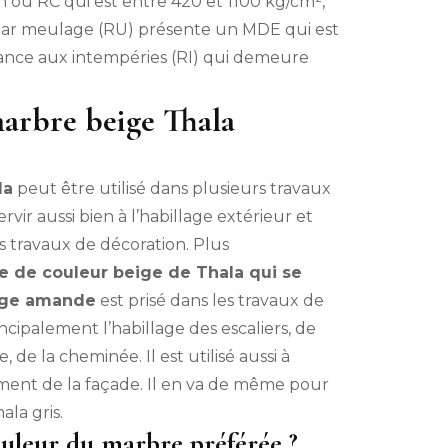
n ou RC qui est entre 420 et 1100 kg/cm²,
 par meulage (RU) présente un MDE qui est
istance aux intempéries (RI) qui demeure
marbre beige Thala
la
peut être utilisé dans plusieurs travaux
vir aussi bien à l’habillage extérieur et
ts travaux de décoration. Plus
e de couleur beige de Thala qui se
eige amande
est prisé dans les travaux de
ncipalement l’habillage des escaliers, de
e, de la cheminée. Il est utilisé aussi à
ement de la façade. Il en va de même pour
ala gris.
ouleur du marbre préférée ?