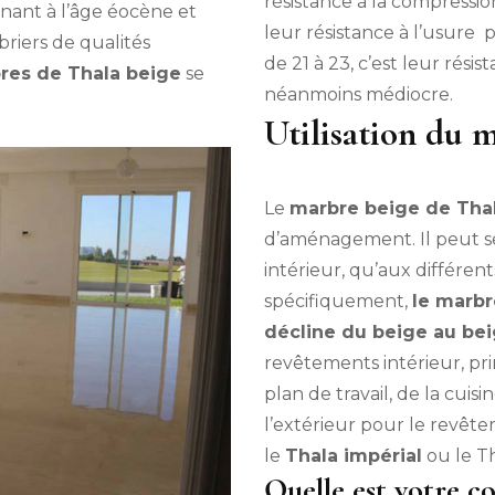
résistance à la compressio
nant à l’âge éocène et
leur résistance à l’usure
riers de qualités
de 21 à 23, c’est leur rés
res de Thala beige
se
néanmoins médiocre.
Utilisation du 
Le
marbre beige de Tha
d’aménagement. Il peut ser
intérieur, qu’aux différen
spécifiquement,
le marbr
décline du beige au b
revêtements intérieur, pri
plan de travail, de la cuisin
l’extérieur pour le revêt
le
Thala impérial
ou le Th
Quelle est votre c