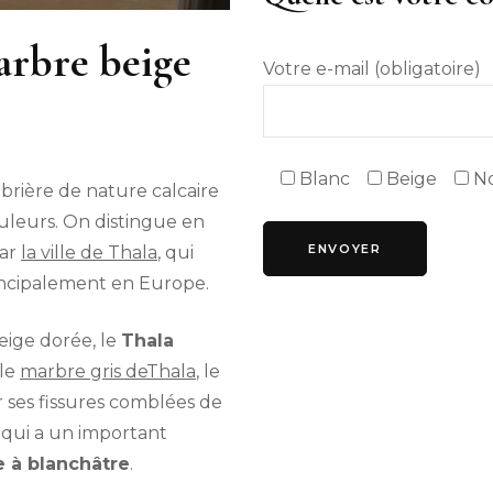
arbre beige
Votre e-mail (obligatoire)
Blanc
Beige
No
brière de nature calcaire
ouleurs. On distingue en
par
la ville de Thala
, qui
rincipalement en Europe.
beige dorée, le
Thala
 le
marbre gris deThala
, le
ar ses fissures comblées de
s qui a un important
e à blanchâtre
.