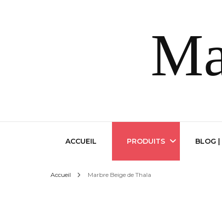
Ma
ACCUEIL
PRODUITS
BLOG |
Accueil
Marbre Beige de Thala
Marbre Beige de Thala
Marbre Gris Thala