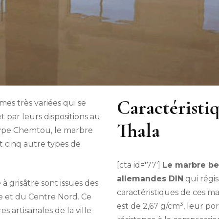
Caractéristi
es très variées qui se
t par leurs dispositions au
Thala
 type Chemtou, le marbre
t cinq autre types de
[cta id='77']
Le marbre be
allemandes DIN
qui régis
e
à grisâtre sont issues des
caractéristiques de ces ma
le et du Centre Nord. Ce
3
est de 2,67 g/cm
, leur po
s artisanales de la ville