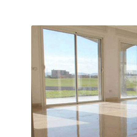
Marbre Blanc
Plan de travail en granit
Marbre Noir Aziza
Marbre Gris Foussana