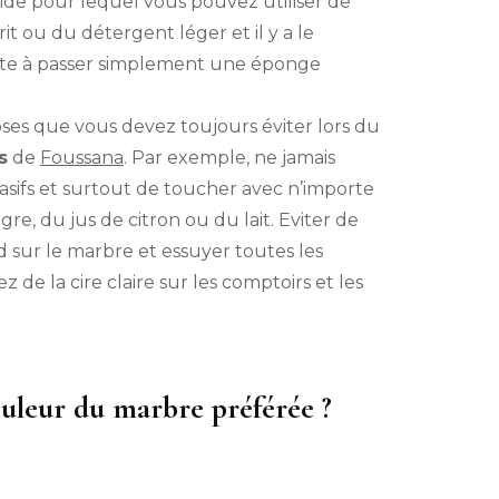
uide pour lequel vous pouvez utiliser de
irit ou du détergent léger et il y a le
iste à passer simplement une éponge
oses que vous devez toujours éviter lors du
s
de
Foussana
. Par exemple, ne jamais
rasifs et surtout de toucher avec n’importe
re, du jus de citron ou du lait. Eviter de
d sur le marbre et essuyer toutes les
ez de la cire claire sur les comptoirs et les
ouleur du marbre préférée ?