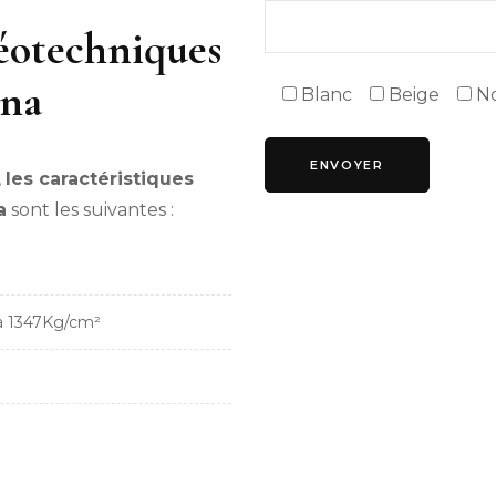
géotechniques
ana
Blanc
Beige
No
,
les caractéristiques
a
sont les suivantes :
 à 1347Kg/cm²