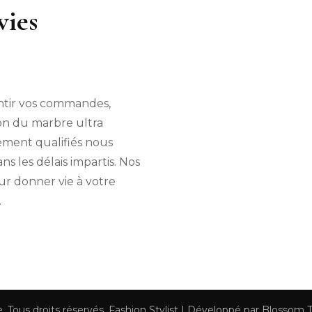
vies
ntir vos commandes,
ion du marbre ultra
ement qualifiés nous
 les délais impartis. Nos
ur donner vie à votre
.
e
. Tous droits réservés.
Fashion Stylist | Développé par
Blossom 