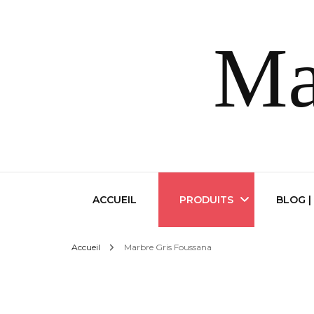
Ma
ACCUEIL
PRODUITS
BLOG |
Accueil
Marbre Gris Foussana
Marbre Beige de Thala
Marbre Gris Thala