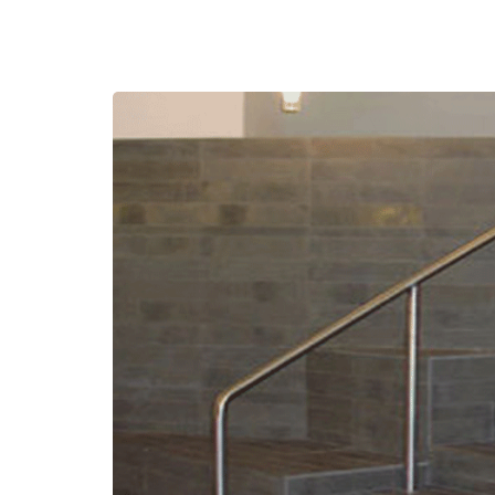
Marbre Blanc
Plan de travail en granit
Marbre Noir Aziza
Marbre Gris Foussana