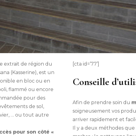
re extrait de région du
[cta id=’77’]
na (Kasserine), est un
Conseille d’util
ponible en bloc ou en
 poli, flammé ou encore
commandée pour des
Afin de prendre soin du
m
revêtements de sol,
soigneusement vos produ
vier, … ou tout autre
arriver rapidement et fac
Il y a deux méthodes que 
ccès pour son côté «